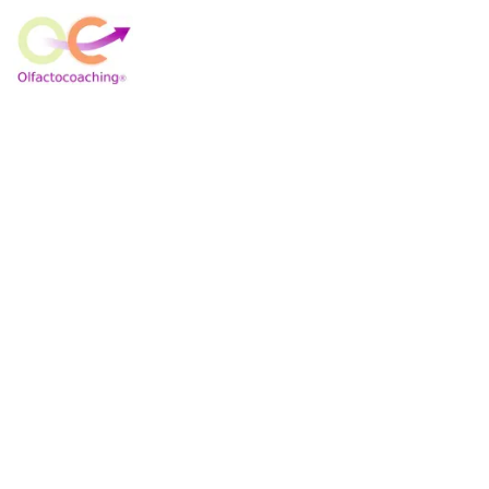
Enrichir ses pratiques de coaching
grâce à une approche
expérientielle du ressenti à partir
de l'odorat
L'Olfactocoaching ® utilise l'odorat comme porte
d'entrée vers le corps pour faciliter des prises de
conscience plus incarnées en séances.
Participer à un atelier découverte