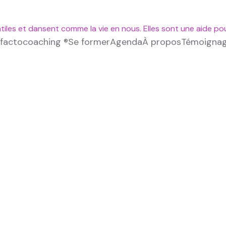
tiles et dansent comme la vie en nous. Elles sont une aide po
lfactocoaching ®
Se former
Agenda
À propos
Témoigna
ching ® ?
ng ®