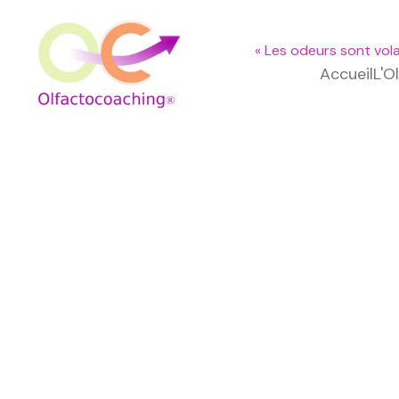
« Les odeurs sont vola
Accueil
L'O
Accueil
Accueil
L'Olfactocoaching ®
Qu'est-ce que l'Olfactocoa
Se former
Se former à l'Olfactocoachi