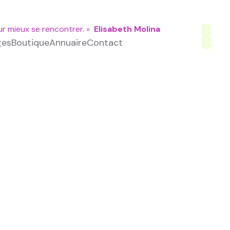
ur mieux se rencontrer. »
Elisabeth Molina
ges
Boutique
Annuaire
Contact